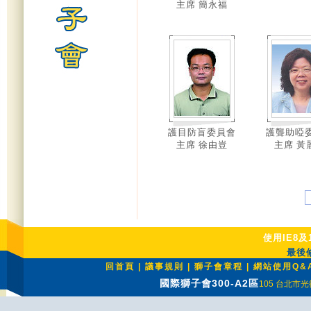
主席 簡永福
護目防盲委員會
護聾助啞
主席 徐由豈
主席 黃
使用IE8及
最後修
回首頁
|
議事規則
|
獅子會章程
|
網站使用Q&
國際獅子會300-A2區
105 台北市光復