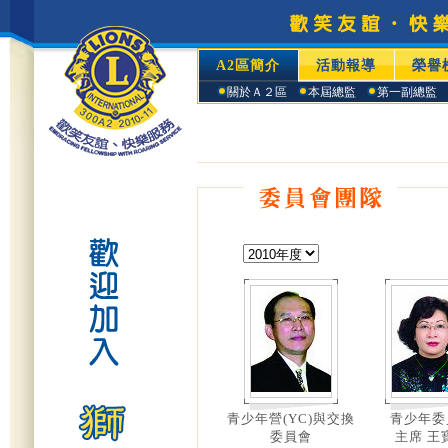
A2區簡介
活動報導
榮譽
關於Ａ２區
本屆總監
第一副總監
青少年營(YC)與交換
青少年委
委員會
主席 王