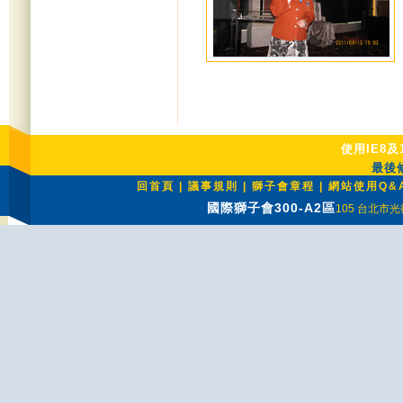
使用IE8及
最後修
回首頁
|
議事規則
|
獅子會章程
|
網站使用Q&
國際獅子會300-A2區
105 台北市光復