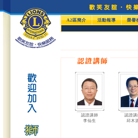
A2區簡介
活動報導
榮譽
認證講師
認證講
李仙生
邱木