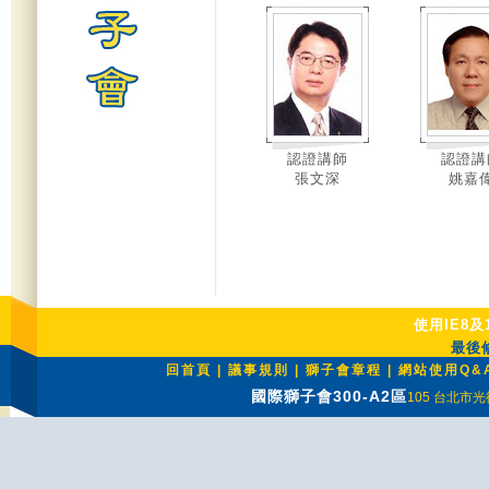
認證講師
認證講
張文深
姚嘉
使用IE8及
最後修
回首頁
|
議事規則
|
獅子會章程
|
網站使用Q&
國際獅子會300-A2區
105 台北市光復