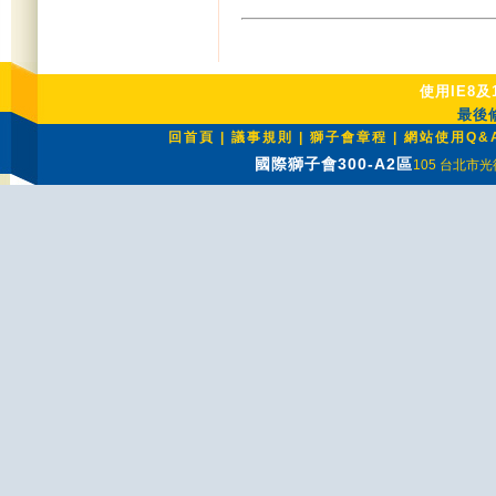
使用IE8及
最後修
回首頁
|
議事規則
|
獅子會章程
|
網站使用Q&
國際獅子會300-A2區
105 台北市光復