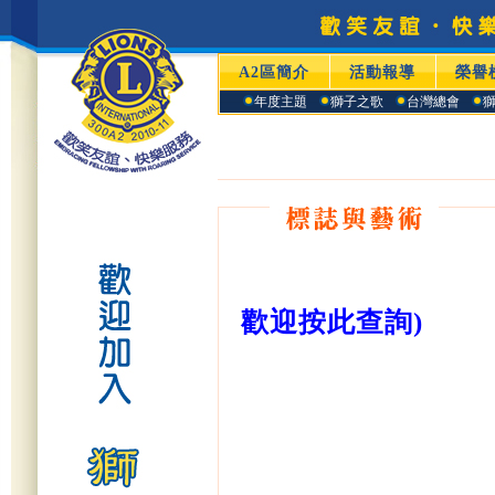
A2區簡介
活動報導
榮譽
年度主題
獅子之歌
台灣總會
歡迎按此查詢)