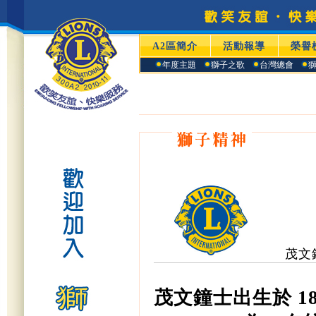
A2區簡介
活動報導
榮譽
年度主題
獅子之歌
台灣總會
茂文鐘士
茂文鐘士出生於 187