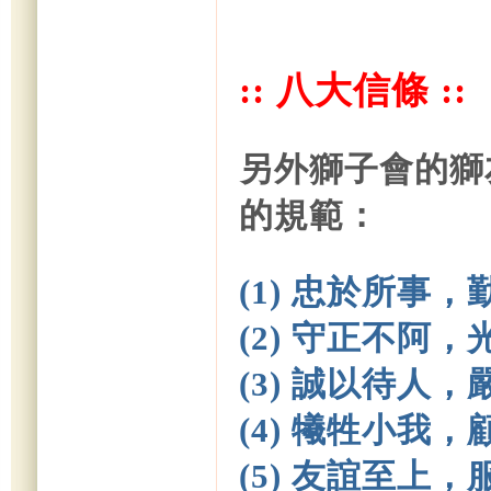
:: 八大信條 ::
另外獅子會的獅
的規範：
(1)
忠於所事，
(2) 守正不阿
(3) 誠以待人
(4) 犧牲小我
(5) 友誼至上