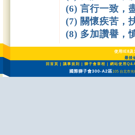
(6) 言行一致
(7) 關懷疾苦
(8) 多加讚譽
使用IE8及
最後修
回首頁
|
議事規則
|
獅子會章程
|
網站使用Q&
國際獅子會300-A2區
105 台北市光復