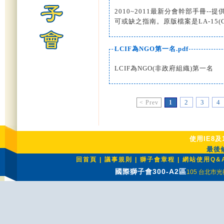
2010~2011最新分會幹部手冊
可或缺之指南。原版檔案是LA-15(Club Of
LCIF為NGO第一名.pdf
LCIF為NGO(非政府組織)第一名
2
3
4
< Prev
1
使用IE8及
最後修
回首頁
|
議事規則
|
獅子會章程
|
網站使用Q&
國際獅子會300-A2區
105 台北市光復