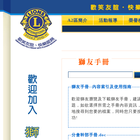
A2區簡介
活動報導
榮譽
獅友手冊--內容索引及使用指南
歡迎獅友瀏覽及下載獅友手冊，建
題，如欲選擇所需之手冊內容資訊
地搜尋到您要的檔案，同時您只要
功!
分會幹部手冊.doc