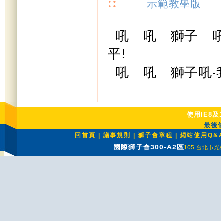
::
示範教學版
吼 吼 獅子 吼
平!
吼 吼 獅子吼‧
使用IE8及
最後修
回首頁
|
議事規則
|
獅子會章程
|
網站使用Q&
國際獅子會300-A2區
105 台北市光復