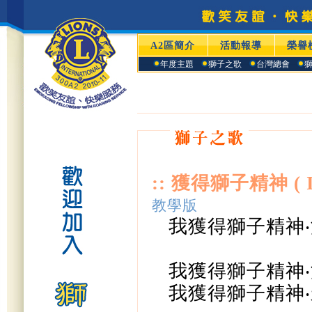
A2區簡介
活動報導
榮譽
年度主題
獅子之歌
台灣總會
:: 獲得獅子精神 ( I've
教學版
我獲得獅子精神
‧
我獲得獅子精神
‧
我獲得獅子精神
‧