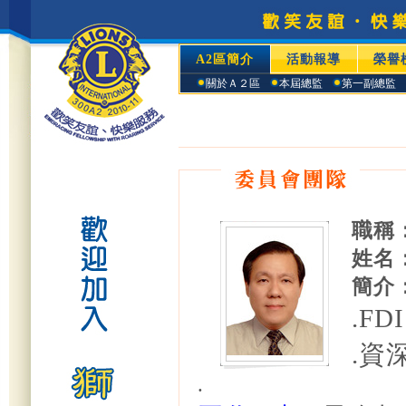
A2區簡介
活動報導
榮譽
關於Ａ２區
本屆總監
第一副總監
職稱
姓名
簡介
.F
.資
.