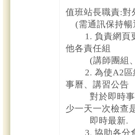
值班站長職責:對
(
需通訊保持暢
1.
負責網頁
他各責任組
(
講師團組
2.
為使A2
事曆、講習公告
對於即時事
少一天一次檢查
即時最新.
3.
協助各分