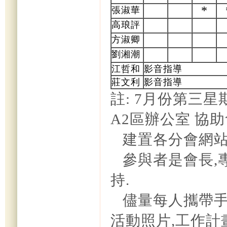
*
張淑華
高琅評
方淑卿
劉湘潮
江哲和
影音指導
莊文利
影音指導
註: 7月份第三星期
A2區辦公室 協
建置各分會網站
參與者是會長,
持.
儘量每人攜帶手
活動照片,工作計畫