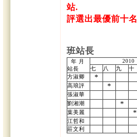
站.
評選出最優前十名
班站長
2010
年 月
七
八
九
十
站長
*
方淑卿
*
高琅評
張淑華
*
劉湘潮
*
葉美麗
江哲和
莊文利