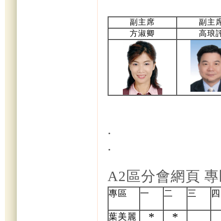
副主席
副主
方淑卿
高琅
.
.
A2區分會網頁 
專區
一
二
三
四
*
*
葉美麗