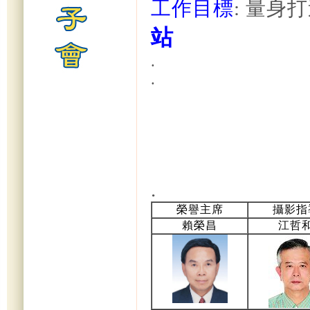
工作目標
: 量身
站
.
.
.
榮譽主席
攝影指
賴榮昌
江哲