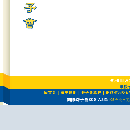
使用IE8及
最後修
回首頁
|
議事規則
|
獅子會章程
|
網站使用Q&
國際獅子會300-A2區
105 台北市光復