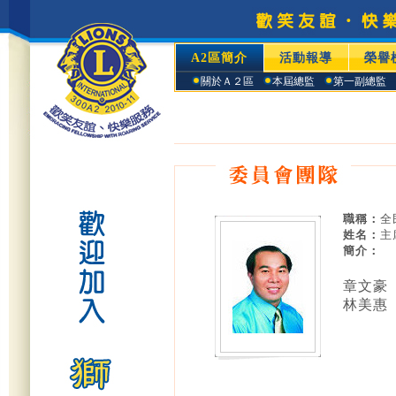
A2區簡介
活動報導
榮譽
關於Ａ２區
本屆總監
第一副總監
職稱：
全
姓名：
主
簡介：
章文豪
林美惠