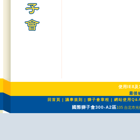
使用IE8及
最後修
回首頁
|
議事規則
|
獅子會章程
|
網站使用Q&
國際獅子會300-A2區
105 台北市光復