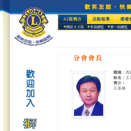
A2區簡介
活動報導
榮譽
關於Ａ２區
本屆總監
第一副總監
職稱：
西
姓名：
王
簡介：
王基穗