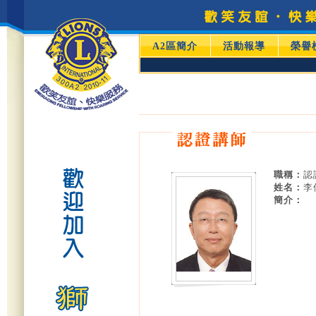
A2區簡介
活動報導
榮譽
職稱：
認
姓名：
李
簡介：