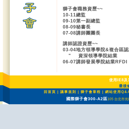
獅子會職務資歷~~
10-11總監
09-10第一副總監
08-09秘書長
07-08講師團團長
講師認證資歷~~
03-04地方領導學院&複合區
" 資深領導學院結業
06-07講師發展學院結業RFDI
使用IE8及
最後修
回首頁
|
議事規則
|
獅子會章程
|
網站使用Q&
國際獅子會300-A2區
105 台北市光復