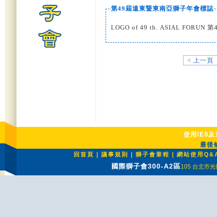
第49屆遠東暨東南亞獅子年會標誌
LOGO of 49 th. ASIAL FO
< 上一頁
使用IE8及
最後修
回首頁
|
議事規則
|
獅子會章程
|
網站使用Q&
國際獅子會300-A2區
105 台北市光復