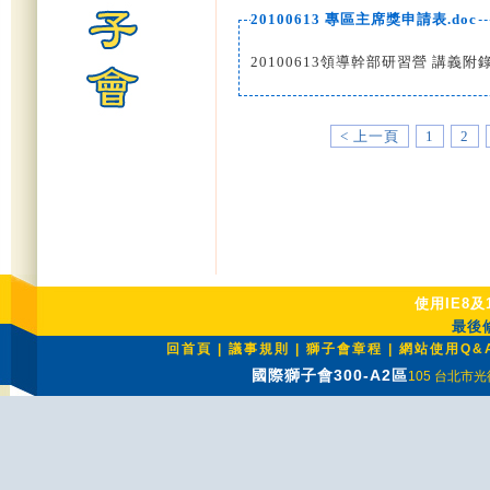
20100613 專區主席獎申請表.doc
20100613領導幹部研習營 講義附
< 上一頁
1
2
使用IE8及
最後修
回首頁
|
議事規則
|
獅子會章程
|
網站使用Q&
國際獅子會300-A2區
105 台北市光復