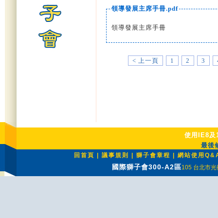
領導發展主席手冊.pdf
領導發展主席手冊
< 上一頁
1
2
3
使用IE8及
最後修
回首頁
|
議事規則
|
獅子會章程
|
網站使用Q&
國際獅子會300-A2區
105 台北市光復