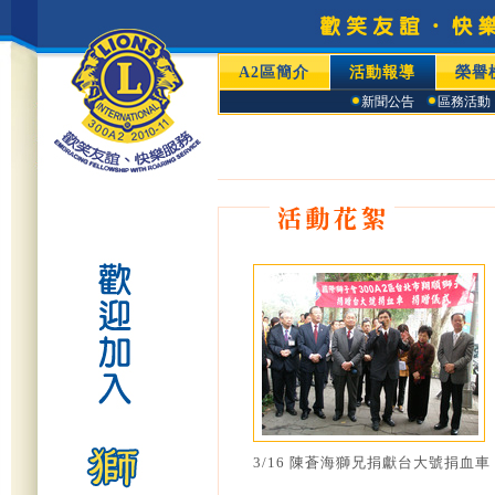
A2區簡介
活動報導
榮譽
新聞公告
區務活動
3/16 陳蒼海獅兄捐獻台大號捐血車