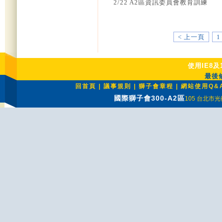
2/22 A2區資訊委員會教育訓練
< 上一頁
1
使用IE8及
最後修
回首頁
|
議事規則
|
獅子會章程
|
網站使用Q&
國際獅子會300-A2區
105 台北市光復