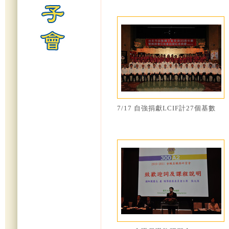
7/17 自強捐獻LCIF計27個基數