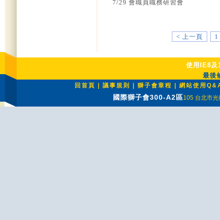
7/29 會職員職務研習會
< 上一頁
1
使用IE8及
最後修
回首頁
|
議事規則
|
獅子會章程
|
網站使用Q&
國際獅子會300-A2區
105 台北市光復