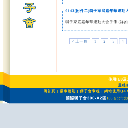
0143(附件二)獅子家庭嘉年華運動
獅子家庭嘉年華運動大會手冊 (詳如
< 上一頁
1
2
3
4
使用IE8及
最後修
回首頁
|
議事規則
|
獅子會章程
|
網站使用Q&
國際獅子會300-A2區
105 台北市光復